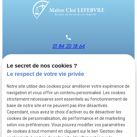
Avocat en droit de la famille
01 84 20 18 64
Le secret de nos cookies ?
19 Rue Carnot-95300 PONTOISE
Le respect de votre vie privée
Notre site utilise des cookies pour améliorer votre expérience de
Du lundi au vendredi de : 9h - 18h
navigation et vous offrir un contenu personnalisé. Les cookies
strictement nécessaires sont essentiels au fonctionnement de
base de notre site et ne peuvent pas être désactivés.
Cependant, vous avez le choix d'activer ou de désactiver les
SIRET :
84514655400041
cookies de personnalisation, de performance et de marketing
selon vos préférences. Vous pouvez modifier vos paramètres
de cookies à tout moment en cliquant sur le lien 'Gestion des
Mentions
Politique de
Plan du
Gestion