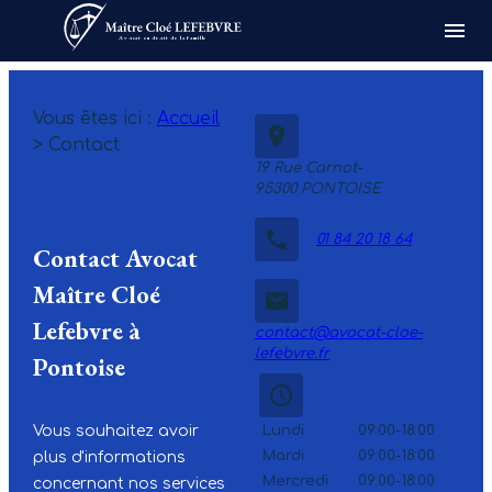
Panneau de gestion des cookies
menu
Avocat en droit de la famille
Vous êtes ici :
Accueil
place
> Contact
19 Rue Carnot-
95300 PONTOISE
phone
01 84 20 18 64
Contact Avocat
Maître Cloé
email
Lefebvre à
contact@avocat-cloe-
lefebvre.fr
Pontoise
access_time
Vous souhaitez avoir
Lundi
09:00-18:00
Mardi
09:00-18:00
plus d'informations
Mercredi
09:00-18:00
concernant nos services