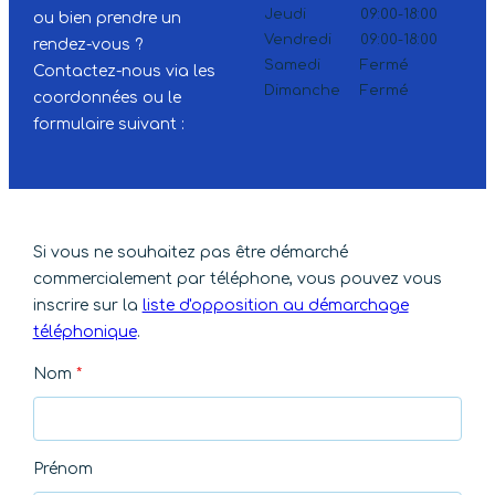
Jeudi
09:00-18:00
ou bien prendre un
Vendredi
09:00-18:00
rendez-vous ?
Samedi
Fermé
Contactez-nous via les
Dimanche
Fermé
coordonnées ou le
formulaire suivant :
Si vous ne souhaitez pas être démarché
commercialement par téléphone, vous pouvez vous
inscrire sur la
liste d'opposition au démarchage
téléphonique
.
Nom
*
Prénom