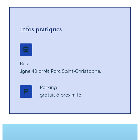
Infos pratiques
directions_bus
Bus
ligne 40 arrêt Parc Saint-Christophe.
Parking
local_parking
gratuit à proximité