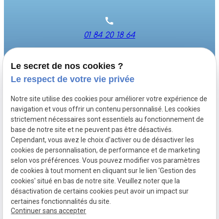
01 84 20 18 64
Le secret de nos cookies ?
19 Rue Carnot-95300 PONTOISE
Le respect de votre vie privée
Notre site utilise des cookies pour améliorer votre expérience de
Du lundi au vendredi de : 9h - 18h
navigation et vous offrir un contenu personnalisé. Les cookies
strictement nécessaires sont essentiels au fonctionnement de
base de notre site et ne peuvent pas être désactivés.
Cependant, vous avez le choix d'activer ou de désactiver les
SIRET :
84514655400041
cookies de personnalisation, de performance et de marketing
selon vos préférences. Vous pouvez modifier vos paramètres
de cookies à tout moment en cliquant sur le lien 'Gestion des
Mentions
Politique de
Plan du
Gestion
cookies' situé en bas de notre site. Veuillez noter que la
légales
confidentialité
site
des
cookies
désactivation de certains cookies peut avoir un impact sur
certaines fonctionnalités du site.
Continuer sans accepter