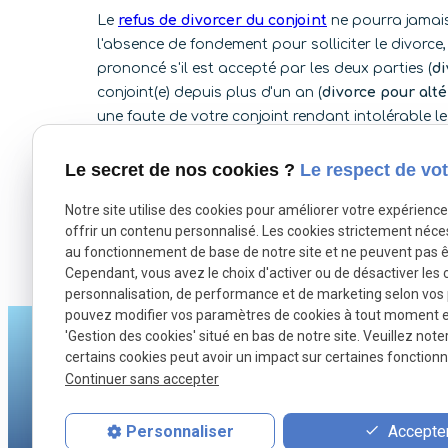
Le
refus de divorcer du conjoint
ne pourra jamais 
l'absence de fondement pour solliciter le divorce, 
prononcé s'il est accepté par les deux parties (
di
conjoint(e) depuis plus d'un an (
divorce pour alté
une faute de votre conjoint rendant intolérable l
Le
Cabinet d'avocat
de Maître Cloé LEFEBVRE 
Le secret de nos cookies ?
Le respect de vot
l'Aumône
se tient à votre disposition si vous env
vous faites face au refus de votre conjoint.
Notre site utilise des cookies pour améliorer votre expérienc
offrir un contenu personnalisé. Les cookies strictement néce
au fonctionnement de base de notre site et ne peuvent pas ê
Autoriser
X (formerly Twitter) est désactivé.
Facebook es
Cependant, vous avez le choix d'activer ou de désactiver les 
personnalisation, de performance et de marketing selon vos
pouvez modifier vos paramètres de cookies à tout moment en 
'Gestion des cookies' situé en bas de notre site. Veuillez note
certains cookies peut avoir un impact sur certaines fonctionna
Continuer sans accepter
Accepter
Personnaliser