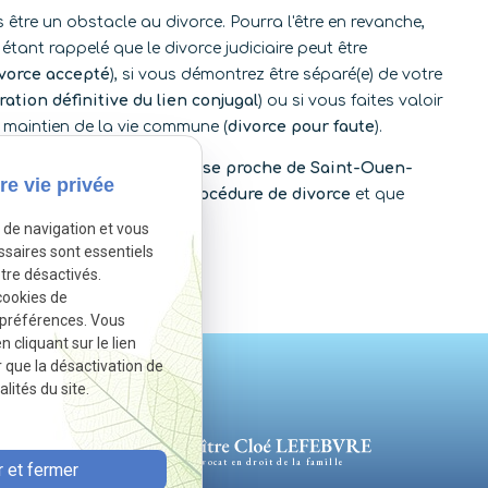
être un obstacle au divorce. Pourra l'être en revanche,
étant rappelé que le divorce judiciaire peut être
vorce accepté
), si vous démontrez être séparé(e) de votre
ration définitive du lien conjugal
) ou si vous faites valoir
e maintien de la vie commune (
divorce pour faute
).
à
Pontoise dans le Val-d’Oise proche de Saint-Ouen-
re vie privée
isagez de diligenter une
procédure de divorce
et que
e de navigation et vous
ssaires sont essentiels
tre désactivés.
Autoriser
t désactivé.
cookies de
 préférences. Vous
cliquant sur le lien
r que la désactivation de
lités du site.
Avocat en droit de la famille
 et fermer