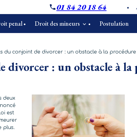
01 84 20 18 64
oit penal
Droit des mineurs
Postulation
s du conjoint de divorcer : un obstacle à la procédure
e divorcer : un obstacle à la
s deux
rononcé
oi est
emeurer
e plus.